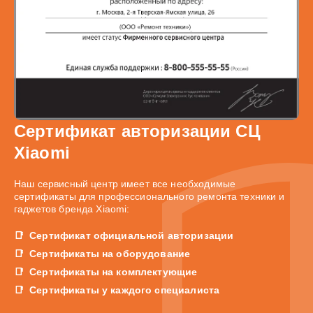
Сертификат авторизации СЦ
Xiaomi
Наш сервисный центр имеет все необходимые
сертификаты для профессионального ремонта техники и
гаджетов бренда Xiaomi:
Сертификат официальной авторизации
Сертификаты на оборудование
Сертификаты на комплектующие
Сертификаты у каждого специалиста