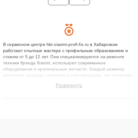
В сервисном центре hbr.xiaomi-profi-fix.ru в Хабаровске
работают опытные мастера с профильным образованием и
стажем от 5 до 12 лет. Они специализируются на ремонте
техники бренда Xiaomi, используют современное
оборудование и оригинальные запчасти. Каждый инженер
регулярно проходит обучение и сертификацию, что позволяет
быстро и точноdiagnostikировать поломки и восстанавливать
Развернуть
технику с сохранением гарантии до 3 лет. Наши мастера
решают сложные случаи: от замены матриц и материнских
плат до ремонта после залития и восстановления данных.
Благодаря высокой квалификации и ответственному подходу
клиенты получают быстрый, качественный ремонт и понятные
объяснения по результатам диагностики.