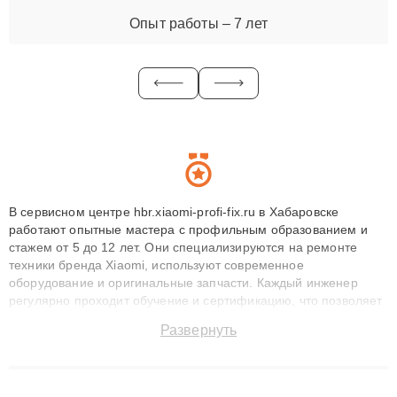
Опыт работы – 7 лет
В сервисном центре hbr.xiaomi-profi-fix.ru в Хабаровске
работают опытные мастера с профильным образованием и
стажем от 5 до 12 лет. Они специализируются на ремонте
техники бренда Xiaomi, используют современное
оборудование и оригинальные запчасти. Каждый инженер
регулярно проходит обучение и сертификацию, что позволяет
быстро и точноdiagnostikировать поломки и восстанавливать
Развернуть
технику с сохранением гарантии до 3 лет. Наши мастера
решают сложные случаи: от замены матриц и материнских
плат до ремонта после залития и восстановления данных.
Благодаря высокой квалификации и ответственному подходу