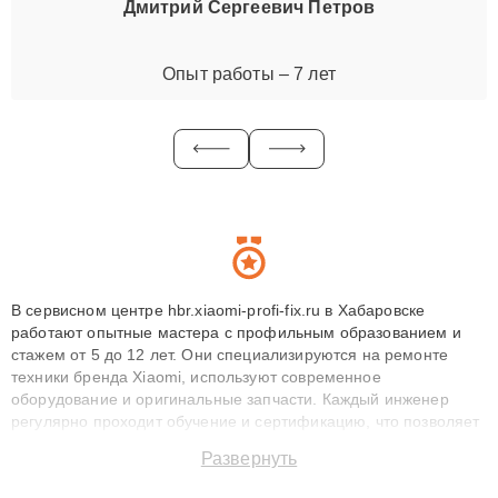
Дмитрий Сергеевич Петров
Опыт работы – 7 лет
В сервисном центре hbr.xiaomi-profi-fix.ru в Хабаровске
работают опытные мастера с профильным образованием и
стажем от 5 до 12 лет. Они специализируются на ремонте
техники бренда Xiaomi, используют современное
оборудование и оригинальные запчасти. Каждый инженер
регулярно проходит обучение и сертификацию, что позволяет
быстро и точноdiagnostikировать поломки и восстанавливать
Развернуть
технику с сохранением гарантии до 3 лет. Наши мастера
решают сложные случаи: от замены матриц и материнских