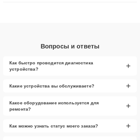
плат до ремонта после залития и восстановления данных.
Благодаря высокой квалификации и ответственному подходу
клиенты получают быстрый, качественный ремонт и понятные
объяснения по результатам диагностики.
Вопросы и ответы
Как быстро проводится диагностика
+
устройства?
+
Какие устройства вы обслуживаете?
Какое оборудование используется для
+
ремонта?
+
Как можно узнать статус моего заказа?