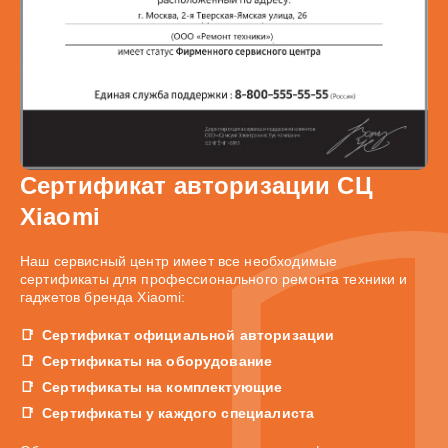
Сертификат авторизации СЦ
Xiaomi
Наш сервисный центр имеет все необходимые
сертификаты для профессионального ремонта техники и
гаджетов бренда Xiaomi:
Сертификат официальной авторизации
Сертификаты на оборудование
Сертификаты на комплектующие
Сертификаты у каждого специалиста