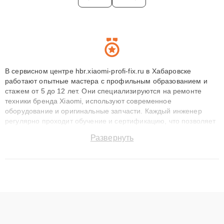
В сервисном центре hbr.xiaomi-profi-fix.ru в Хабаровске
работают опытные мастера с профильным образованием и
стажем от 5 до 12 лет. Они специализируются на ремонте
техники бренда Xiaomi, используют современное
оборудование и оригинальные запчасти. Каждый инженер
регулярно проходит обучение и сертификацию, что позволяет
быстро и точноdiagnostikировать поломки и восстанавливать
Развернуть
технику с сохранением гарантии до 3 лет. Наши мастера
решают сложные случаи: от замены матриц и материнских
плат до ремонта после залития и восстановления данных.
Благодаря высокой квалификации и ответственному подходу
клиенты получают быстрый, качественный ремонт и понятные
объяснения по результатам диагностики.