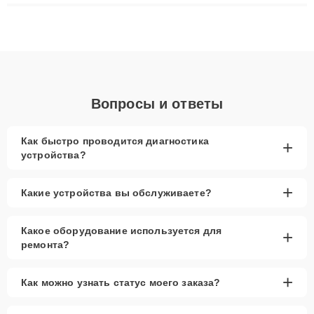
плат до ремонта после залития и восстановления данных.
Благодаря высокой квалификации и ответственному подходу
клиенты получают быстрый, качественный ремонт и понятные
объяснения по результатам диагностики.
Вопросы и ответы
Как быстро проводится диагностика
+
устройства?
+
Какие устройства вы обслуживаете?
Какое оборудование используется для
+
ремонта?
+
Как можно узнать статус моего заказа?