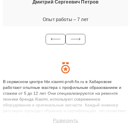
Дмитрий Сергеевич Петров
Опыт работы – 7 лет
В сервисном центре hbr.xiaomi-profi-fix.ru в Хабаровске
работают опытные мастера с профильным образованием и
стажем от 5 до 12 лет. Они специализируются на ремонте
техники бренда Xiaomi, используют современное
оборудование и оригинальные запчасти. Каждый инженер
регулярно проходит обучение и сертификацию, что позволяет
быстро и точноdiagnostikировать поломки и восстанавливать
Развернуть
технику с сохранением гарантии до 3 лет. Наши мастера
решают сложные случаи: от замены матриц и материнских