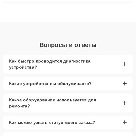
плат до ремонта после залития и восстановления данных.
Благодаря высокой квалификации и ответственному подходу
клиенты получают быстрый, качественный ремонт и понятные
объяснения по результатам диагностики.
Вопросы и ответы
Как быстро проводится диагностика
+
устройства?
+
Какие устройства вы обслуживаете?
Какое оборудование используется для
+
ремонта?
+
Как можно узнать статус моего заказа?