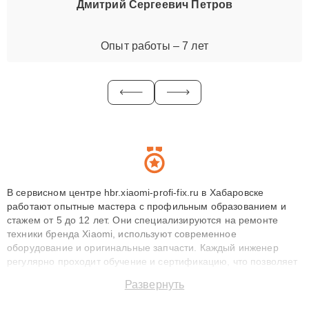
Дмитрий Сергеевич Петров
Опыт работы – 7 лет
В сервисном центре hbr.xiaomi-profi-fix.ru в Хабаровске
работают опытные мастера с профильным образованием и
стажем от 5 до 12 лет. Они специализируются на ремонте
техники бренда Xiaomi, используют современное
оборудование и оригинальные запчасти. Каждый инженер
регулярно проходит обучение и сертификацию, что позволяет
быстро и точноdiagnostikировать поломки и восстанавливать
Развернуть
технику с сохранением гарантии до 3 лет. Наши мастера
решают сложные случаи: от замены матриц и материнских