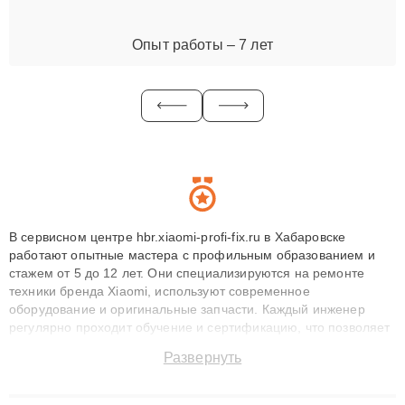
Опыт работы – 7 лет
В сервисном центре hbr.xiaomi-profi-fix.ru в Хабаровске
работают опытные мастера с профильным образованием и
стажем от 5 до 12 лет. Они специализируются на ремонте
техники бренда Xiaomi, используют современное
оборудование и оригинальные запчасти. Каждый инженер
регулярно проходит обучение и сертификацию, что позволяет
быстро и точноdiagnostikировать поломки и восстанавливать
Развернуть
технику с сохранением гарантии до 3 лет. Наши мастера
решают сложные случаи: от замены матриц и материнских
плат до ремонта после залития и восстановления данных.