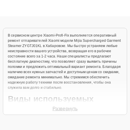
Благодаря высокой квалификации и ответственному подходу
клиенты получают быстрый, качественный ремонт и понятные
объяснения по результатам диагностики.
В сервисном центре Xiaomi-Profi-Fix выполняется оперативный
ремонт отпаривателей Xiaomi модели Mijia Supercharged Garment
Steamer ZYGTJ01KL в Хабаровске. Мы быстро устраняем любые
неисправности вашего устройства, возвращая его в рабочее
состояние всего за 1-2 часа. Наши специалисты предлагают
бесплатную диагностику, что позволяет сразу выявить причины
поломки и предложить оптимальный вариант ремонта. Благодаря
наличию всех нужных запчастей и доступным ценам со скидками,
ожидание ремонта минимально. Мы стремимся обеспечить
надежную работу техники после восстановления, чтобы она
служила вам долго и стабильно.
Виды используемых
запчастей
Развернуть
Для ремонта отпаривателей Xiaomi Mijia Supercharged Garment
Steamer ZYGTJ01KL наш сервисный центр предоставляет как