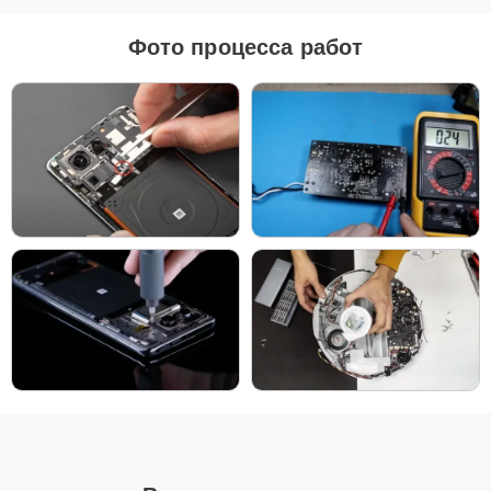
оригинальные комплектующие, так и качественные аналоги. Это
позволяет клиенту выбрать подходящий вариант в зависимости
Фото процесса работ
от бюджета и предпочтений.
Рекомендации по выбору запчастей:
Для новых устройств, которые планируется
использовать на долгий срок, лучшим выбором
станут оригинальные запчасти, так как они
обеспечат полную совместимость и долгий срок
службы.
Если вы планируете обновить устройство в
ближайшее время, установка качественного
аналога позволит снизить затраты без ущерба
надежности.
Независимо от выбора, мы гарантируем высокое качество каждой
детали, будь то оригинальные компоненты или надежные аналоги
от проверенных производителей.
Для начала ремонта позвоните по телефону +7 (958) 295-29-36
или оставьте
Заявку на сайте
. Наш специалист свяжется с вами в
течение минуты, чтобы уточнить все детали и записать на
диагностику или обслуживание в удобное для вас время. Мы
стремимся сделать процесс максимально удобным и быстрым.