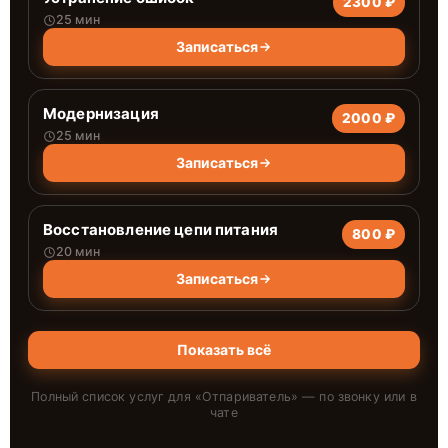
2300 ₽
25 мин
Записаться
Модернизация
2000 ₽
25 мин
Записаться
Восстановление цепи питания
800 ₽
20 мин
Записаться
Показать всё
Полный список услуг для «
Отпариватель
» — по звонку или в
чате