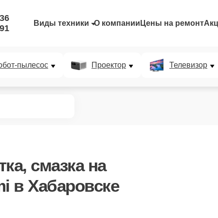
-36
Виды техники
О компании
Цены на ремонт
Ак
-91
обот-пылесос
Проектор
Телевизор
ка, смазка
на
i в Хабаровске