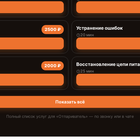
Устранение ошибок
2500 ₽
20 мин
Восстановление цепи пит
2000 ₽
25 мин
Показать всё
Полный список услуг для «
Отпариватель
» — по звонку или в чате