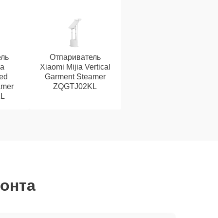
ль
Отпариватель
ia
Xiaomi Mijia Vertical
ed
Garment Steamer
amer
ZQGTJ02KL
L
монта