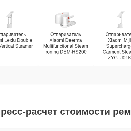
париватель
Отпариватель
Отпаривате
i Lexiu Double
Xiaomi Deerma
Xiaomi Mij
Vertical Steamer
Multifunctional Steam
Supercharg
Ironing DEM-HS200
Garment Ste
ZYGTJ01K
ресс-расчет стоимости ре