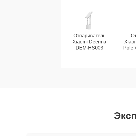
Отпариватель
От
Xiaomi Deerma
Xiaom
DEM-HS003
Pole 
Эксп