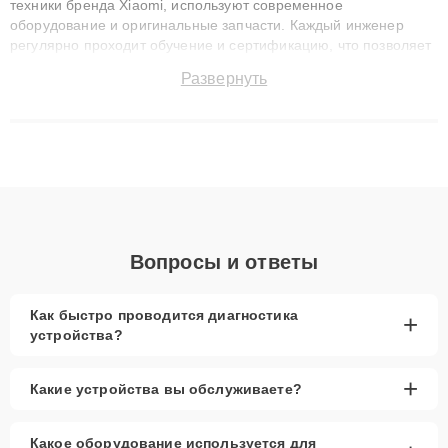
техники бренда Xiaomi, используют современное
оборудование и оригинальные запчасти. Каждый инженер
регулярно проходит обучение и сертификацию, что позволяет
быстро и точноdiagnostikировать поломки и восстанавливать
Развернуть
технику с сохранением гарантии до 3 лет. Наши мастера
решают сложные случаи: от замены матриц и материнских
плат до ремонта после залития и восстановления данных.
Благодаря высокой квалификации и ответственному подходу
клиенты получают быстрый, качественный ремонт и понятные
объяснения по результатам диагностики.
Вопросы и ответы
Как быстро проводится диагностика
+
устройства?
+
Какие устройства вы обслуживаете?
Какое оборудование используется для