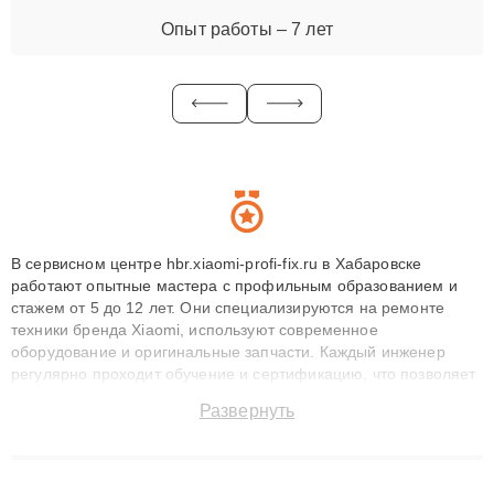
Опыт работы – 7 лет
В сервисном центре hbr.xiaomi-profi-fix.ru в Хабаровске
работают опытные мастера с профильным образованием и
стажем от 5 до 12 лет. Они специализируются на ремонте
техники бренда Xiaomi, используют современное
оборудование и оригинальные запчасти. Каждый инженер
регулярно проходит обучение и сертификацию, что позволяет
быстро и точноdiagnostikировать поломки и восстанавливать
Развернуть
технику с сохранением гарантии до 3 лет. Наши мастера
решают сложные случаи: от замены матриц и материнских
плат до ремонта после залития и восстановления данных.
Благодаря высокой квалификации и ответственному подходу