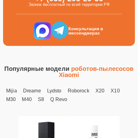
Звонок бесплатный по всей территории РФ
Консультация в
мессенджерах
Популярные модели
роботов-пылесосов
Xiaomi
Mijia
Dreame
Lydsto
Roborock
X20
X10
M30
M40
S8
Q Revo