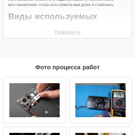
восстановления, чтобы она служила вам долго и стабильно.
Виды используемых
запчастей
Развернуть
Для ремонта роботов-пылесосов Xiaomi Q8 Max наш сервисный
центр предоставляет как оригинальные комплектующие, так и
качественные аналоги. Это позволяет клиенту выбрать
подходящий вариант в зависимости от бюджета и предпочтений.
Рекомендации по выбору запчастей:
Фото процесса работ
Для новых устройств, которые планируется
использовать на долгий срок, лучшим выбором
станут оригинальные запчасти, так как они
обеспечат полную совместимость и долгий срок
службы.
Если вы планируете обновить устройство в
ближайшее время, установка качественного
аналога позволит снизить затраты без ущерба
надежности.