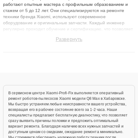
работают опытные мастера с профильным образованием и
стажем от 5 до 12 лет. Они специализируются на ремонте
техники бренда Xiaomi, используют современное
оборудование и оригинальные запчасти. Каждый инженер
регулярно проходит обучение и сертификацию, что позволяет
быстро и точноdiagnostikировать поломки и восстанавливать
Развернуть
технику с сохранением гарантии до 3 лет. Наши мастера
решают сложные случаи: от замены матриц и материнских
плат до ремонта после залития и восстановления данных.
Благодаря высокой квалификации и ответственному подходу
клиенты получают быстрый, качественный ремонт и понятные
объяснения по результатам диагностики.
В сервисном центре Xiaomi-Profi-Fix выполняется оперативный
ремонт роботов-пылесосов Xiaomi модели Q8 Max в Хабаровске.
Мы быстро устраняем любые неисправности вашего устройства,
возвращая его в рабочее состояние всего за 1-2 часа. Наши
специалисты предлагают бесплатную диагностику, что позволяет
сразу выявить причины поломки и предложить оптимальный
вариант ремонта. Благодаря наличию всех нужных запчастей и
доступным ценам со скидками, ожидание ремонта минимально.
Мы стремимся обеспечить надежную работу техники после