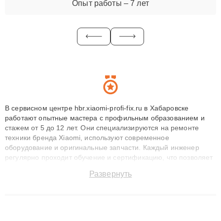
Опыт работы – 7 лет
В сервисном центре hbr.xiaomi-profi-fix.ru в Хабаровске
работают опытные мастера с профильным образованием и
стажем от 5 до 12 лет. Они специализируются на ремонте
техники бренда Xiaomi, используют современное
оборудование и оригинальные запчасти. Каждый инженер
регулярно проходит обучение и сертификацию, что позволяет
быстро и точноdiagnostikировать поломки и восстанавливать
Развернуть
технику с сохранением гарантии до 3 лет. Наши мастера
решают сложные случаи: от замены матриц и материнских
плат до ремонта после залития и восстановления данных.
Благодаря высокой квалификации и ответственному подходу
клиенты получают быстрый, качественный ремонт и понятные