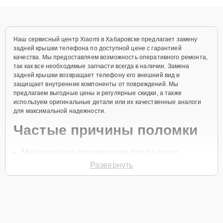
объяснения по результатам диагностики.
Наш сервисный центр Xiaomi в Хабаровске предлагает замену
задней крышки телефона по доступной цене с гарантией
качества. Мы предоставляем возможность оперативного ремонта,
так как все необходимые запчасти всегда в наличии. Замена
задней крышки возвращает телефону его внешний вид и
защищает внутренние компоненты от повреждений. Мы
предлагаем выгодные цены и регулярные скидки, а также
используем оригинальные детали или их качественные аналоги
для максимальной надежности.
Частые причины поломки
Механические повреждения при падении.
Развернуть
Износ со временем.
Царапины и потертости.
Деформации от ударов.
Разрывы креплений из-за перегрева.