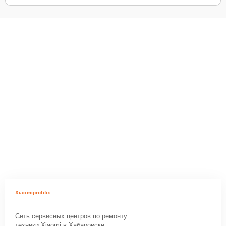
Xiaomiprofifix
Сеть сервисных центров по ремонту
техники Xiaomi в Хабаровске.