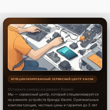
Сервисный центр выполняет качественную замену задней крышки
телефона, обеспечивая надежность и долговечность работы
устройства. Опытные мастера точно подбирают запчасти и
восстанавливают внешний вид устройства. Мы гарантируем
надежность всех проведенных работ и установленных деталей,
что позволяет вам наслаждаться устройством, как новым.
Обращение в наш сервис гарантирует долговечность ремонта и
эстетическую привлекательность телефона.
СПЕЦИАЛИЗИРОВАННЫЙ СЕРВИСНЫЙ ЦЕНТР XIAOMI
Оставьте заявку на ремонт Xiaomi
Мы — сервисный центр, который специализируется
на ремонте устройств бренда Xiaomi. Оригинальные
комплектующие, честные цены и гарантия до 3 лет