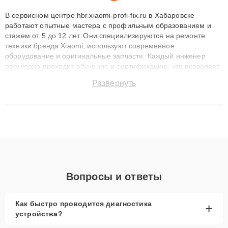
В сервисном центре hbr.xiaomi-profi-fix.ru в Хабаровске
работают опытные мастера с профильным образованием и
стажем от 5 до 12 лет. Они специализируются на ремонте
техники бренда Xiaomi, используют современное
оборудование и оригинальные запчасти. Каждый инженер
регулярно проходит обучение и сертификацию, что позволяет
быстро и точноdiagnostikировать поломки и восстанавливать
Развернуть
технику с сохранением гарантии до 3 лет. Наши мастера
решают сложные случаи: от замены матриц и материнских
плат до ремонта после залития и восстановления данных.
Благодаря высокой квалификации и ответственному подходу
клиенты получают быстрый, качественный ремонт и понятные
объяснения по результатам диагностики.
Вопросы и ответы
Как быстро проводится диагностика
+
устройства?