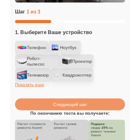
Шаг
1 из 3
1. Выберите Ваше устройство
Телефон
Ноутбук
Робот-
Проектор
пылесос
Телевизор
Квадрокоптер
Показать еще
Следующий шаг
По окончанию теста вы получаете:
Расчет стоимости
Расчет сроков
Подарок:
ремонта Xiaomi
ремонта
скидку
25%
на
ремонт техники
Xiaomi